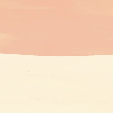
06-6379-
5872