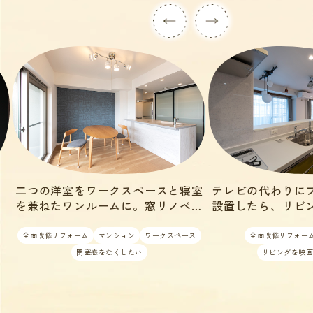
室
テレビの代わりにプロジェクターを
スケルトン天井の
も
設置したら、リビングが映画館にな
1LD
りました
全面改修リフォーム
マンション
全面改修リフォーム
ス
リビングを映画館みたいに
大きなウォークイ