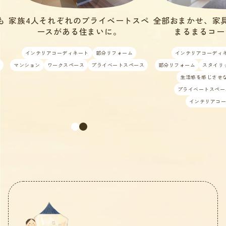
ペ
全部おまかせ、家具もインテリアも
家族4人それぞれの
まるまるコーディネート
ースがある
インテリアコーディネート
照明計画
インテリアコーディネー
ス
部分リフォーム
スタイリッシュ
LDKで開放的に
マンション
ワークスペース
生活感を感じさせない
照明計画
プライベートスペース
マンション
インテリアコーディネート