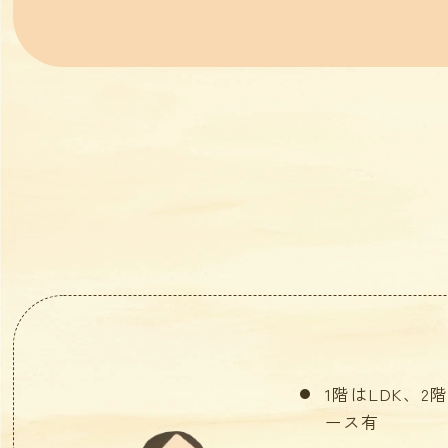
1階はLDK、
ース有