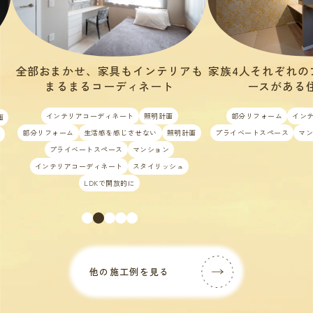
も
家族4人それぞれのプライベートスペ
IKEAで作る、働
ースがある住まいに。
ィ
部分リフォーム
インテリアコーディネート
店舗/商業施設
インテリア
プライベートスペース
マンション
ワークスペース
スタイリ
他の施工例を見る