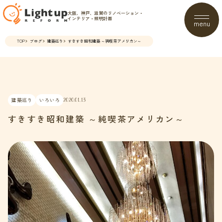
大阪、神戸、滋賀のリノベーション・
インテリア・照明計画
menu
TOP
ブログ
建築巡り
すきすき昭和建築 ～純喫茶アメリカン～
建築巡り
いろいろ
2020.01.13
すきすき昭和建築 ～純喫茶アメリカン～