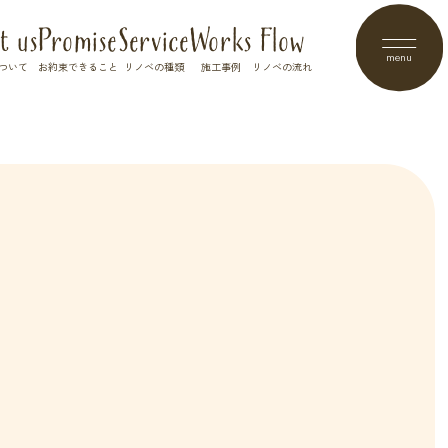
t us
Promise
Service
Works
Flow
menu
ついて
お約束できること
リノベの種類
施工事例
リノベの流れ