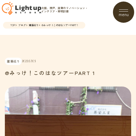
大阪、神戸、滋賀のリノベーション・
インテリア・照明計画
menu
TOP
ブログ
建築巡り
@みっけ！このはなツアーPART 1
建築巡り
2022.07.03
@みっけ！このはなツアーPART 1