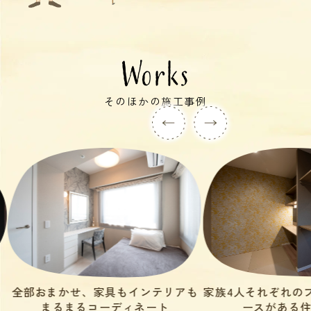
Works
そのほかの施工事例
も
家族4人それぞれのプライベートスペ
IKEAで作る、働
ースがある住まいに。
ィ