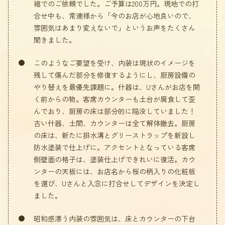
縮でのご依頼でした。ご予算は200万円。現地での打
合せ中も、常連様から「今のお店が心地良いので、
雰囲気はあまり変えないで」というお声をたくさん
聞きました。
このようなご要望を受け、内装は現状のイメージを
残して傷んだ部分を修復するようにし、厨房設備の
やり替えを最優先課題に。什器は、Uさんがお店を開
く前からの物。客席カウンターも土台が腐食して歪
んでおり、厨房の床は部分的に陥没していました！
古い什器、土間、カウンターは全て解体撤去。厨房
の床は、新たに排水溝とグリーストラップを新設し
防水塗装で仕上げに。アクセントとなっている客席
側壁面の格子は、塗装仕上げできれいに復活。カウ
ンターの天板には、お店名から桜の柄入りの化粧板
を選び、Uさんと入念に打合せしてデザインを決定し
ました。
昭和感漂う内装の雰囲気は、床とカウンターの下台