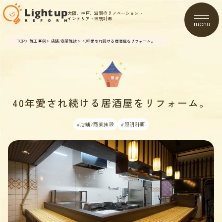
大阪、神戸、滋賀のリノベーション・
インテリア・照明計画
menu
TOP
施工事例
店舗/商業施設
40年愛され続ける居酒屋をリフォーム。
40年愛され続ける居酒屋をリフォーム。
#店舗/商業施設
#照明計画