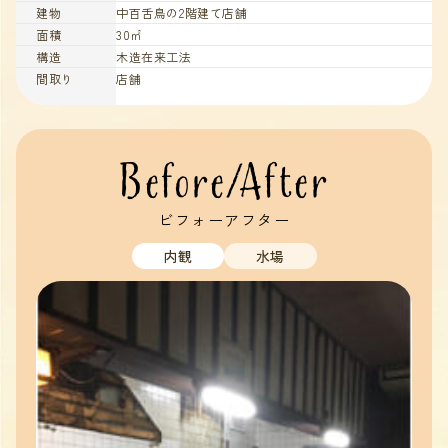
建物
中百舌鳥の2階建て店舗
面積
30㎡
構造
木造在来工法
間取り
店舗
Before/After
ビフォーアフター
内観
水場