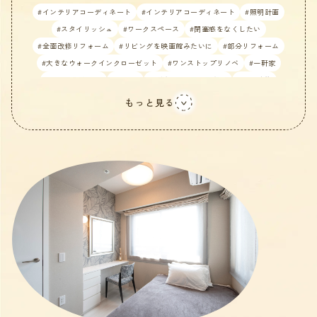
#インテリアコーディネート
#インテリアコーディネート
#照明計画
#スタイリッシュ
#ワークスペース
#閉塞感をなくしたい
#全面改修リフォーム
#リビングを映画館みたいに
#部分リフォーム
#大きなウォークインクローゼット
#ワンストップリノベ
#一軒家
#LDKで開放的に
#戸建て
#生活感を感じさせない
#耐震改修
#スケルトン
#お掃除しやすく
#照明計画
#外装
もっと見る
#プライベートスペース
#二世帯住宅
#マンション
#ペットと暮らす
#店舗/商業施設