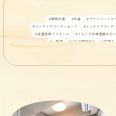
#照明計画
#外装
#プライベートス
#インテリアコーディネート
#インテリアコーデ
#全面改修リフォーム
#リビングを映画館みた
#一軒家
#LDKで開放的に
#戸建て