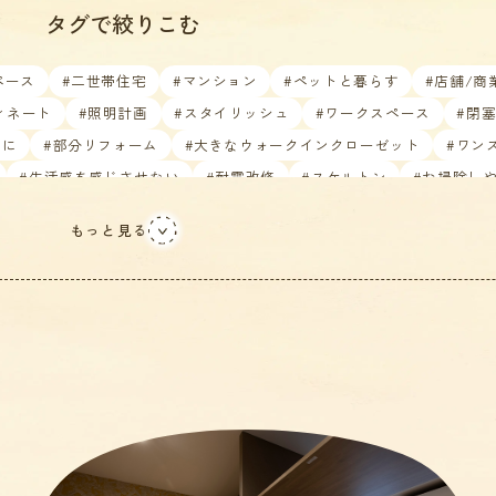
タグで絞りこむ
ペース
#二世帯住宅
#マンション
#ペットと暮らす
#店舗/商
ィネート
#照明計画
#スタイリッシュ
#ワークスペース
#閉
いに
#部分リフォーム
#大きなウォークインクローゼット
#ワン
#生活感を感じさせない
#耐震改修
#スケルトン
#お掃除し
もっと見る