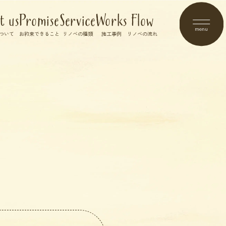
t us
Promise
Service
Works
Flow
menu
ついて
お約束できること
リノベの種類
施工事例
リノベの流れ